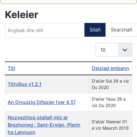
Type 2 or more characters for results.
Keleier
Arglask dre ditl
Silañ
Skarzhañ
Gwereañ #
Titl
Deiziad embann
D'al/ar Sul 29 a viz
Titivillus v1.2.1
Du 2020
D'al/ar Yaou 26 a
An Drouizig Difazier [ver 4.5]
viz Du 2020
Nozvezhioù staliañ miz ar
D'al/ar Gwener 01
Brezhoneg : Sant-Ervlan, Plerin
a viz Meurzh 2019
ha Lannuon