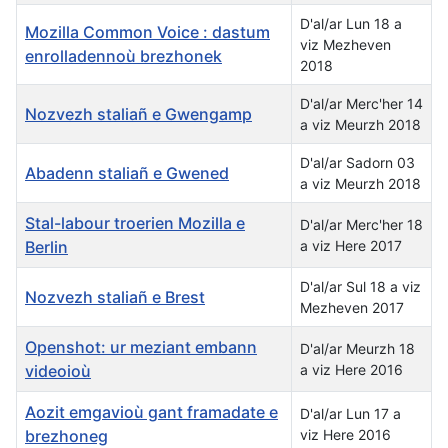
D'al/ar Lun 18 a
Mozilla Common Voice : dastum
viz Mezheven
enrolladennoù brezhonek
2018
D'al/ar Merc'her 14
Nozvezh staliañ e Gwengamp
a viz Meurzh 2018
D'al/ar Sadorn 03
Abadenn staliañ e Gwened
a viz Meurzh 2018
Stal-labour troerien Mozilla e
D'al/ar Merc'her 18
Berlin
a viz Here 2017
D'al/ar Sul 18 a viz
Nozvezh staliañ e Brest
Mezheven 2017
Openshot: ur meziant embann
D'al/ar Meurzh 18
videoioù
a viz Here 2016
Aozit emgavioù gant framadate e
D'al/ar Lun 17 a
brezhoneg
viz Here 2016