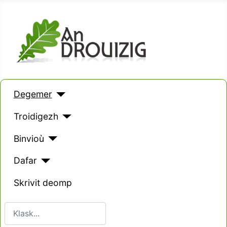
Degemer
Troidigezh
Binvioù
Dafar
Skrivit deomp
Klask