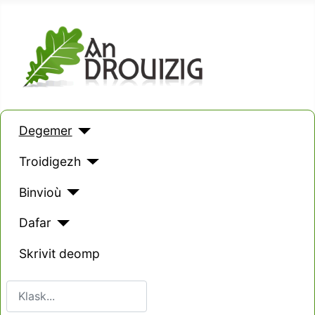
Degemer
Troidigezh
Binvioù
Dafar
Skrivit deomp
Klask