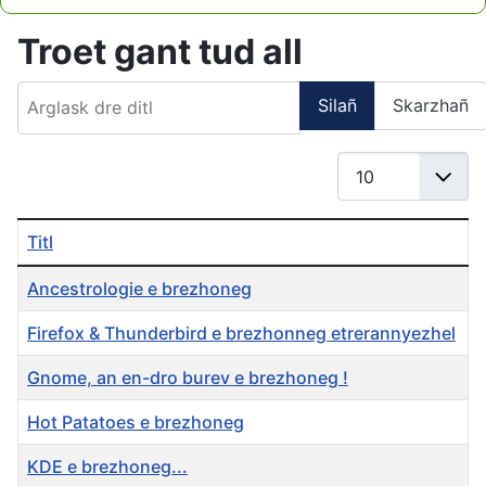
Type 2 or more characters for results.
Troet gant tud all
Arglask dre ditl
Silañ
Skarzhañ
Gwereañ #
Titl
Ancestrologie e brezhoneg
Firefox & Thunderbird e brezhonneg etrerannyezhel
Gnome, an en-dro burev e brezhoneg !
Hot Patatoes e brezhoneg
KDE e brezhoneg...