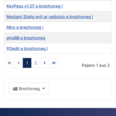
KeyPass v1.07 e brezhoneg !
Meziant Stalig evit ar radioioù e brezhoneg !
Miro e brezhoneg !
phpBB e brezhoneg
POedit e brezhoneg !
1
2
Pajenn 1 eus 2
Brezhoneg