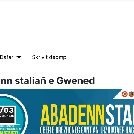
Dafar
Skrivit deomp
nn staliañ e Gwened