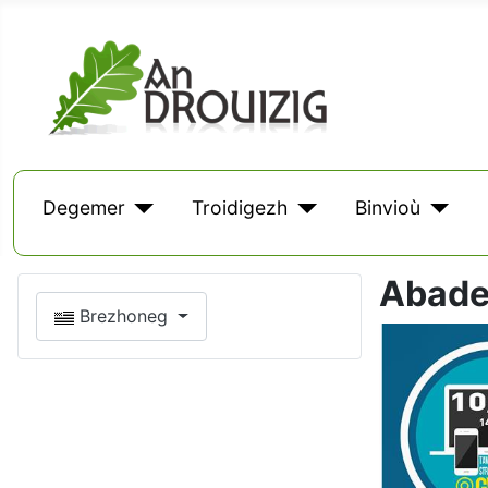
Degemer
Troidigezh
Binvioù
Abade
Brezhoneg