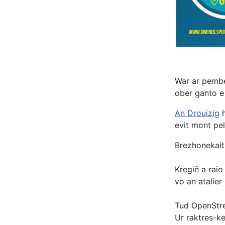
War ar pembe
ober ganto 
An Drouizig
evit mont pel
Brezhonekait 
Kregiñ a rai
vo an atalier 
Tud OpenStre
Ur raktres-k