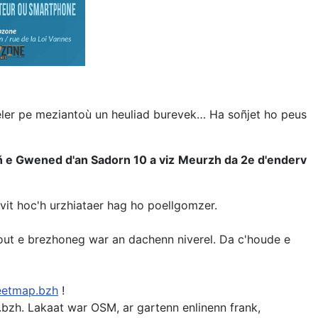
eler pe meziantoù un heuliad burevek… Ha soñjet ho peus
ñ e Gwened d'an Sadorn 10 a viz Meurzh da 2e
d'enderv
evit hoc'h urzhiataer hag ho poellgomzer.
vout e brezhoneg war an dachenn niverel. Da c'houde e
eetmap.bzh
!
zh. Lakaat war OSM, ar gartenn enlinenn frank,