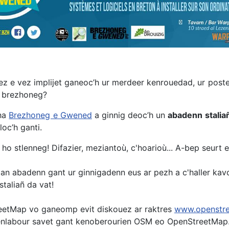
z e vez implijet ganeoc’h ur merdeer kenrouedad, ur post
e brezhoneg?
ha
Brezhoneg e Gwened
a ginnig deoc’h un
abadenn stalia
loc’h ganti.
ho stlenneg! Difazier, meziantoù, c'hoarioù... A-bep seurt 
o an abadenn gant ur ginnigadenn eus ar pezh a c'haller ka
staliañ da vat!
etMap vo ganeomp evit diskouez ar raktres
www.openstr
enlabour savet gant kenoberourien OSM eo OpenStreetMap.b