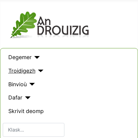
Degemer
Troidigezh
Binvioù
Dafar
Skrivit deomp
Klask