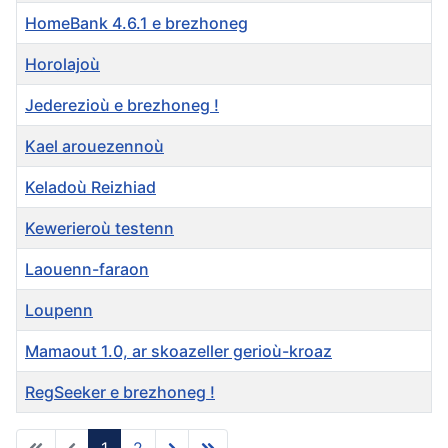
HomeBank 4.6.1 e brezhoneg
Horolajoù
Jederezioù e brezhoneg !
Kael arouezennoù
Keladoù Reizhiad
Kewerieroù testenn
Laouenn-faraon
Loupenn
Mamaout 1.0, ar skoazeller gerioù-kroaz
RegSeeker e brezhoneg !