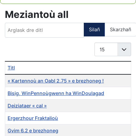
Type 2 or more characters for results.
Meziantoù all
Arglask dre ditl
Silañ
Skarzhañ
Gwereañ #
Titl
« Kartennoù an Oabl 2.75 » e brezhoneg !
Bisig, WinPennoùgwenn ha WinDoulagad
Deiziataer « cal »
Ergerzhour Fraktalioù
Gvim 6.2 e brezhoneg