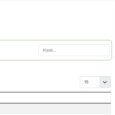
Klask
Type 2 or more characters for results.
Gwereañ #