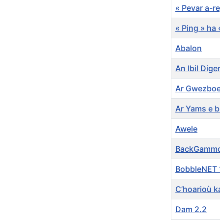
« Pevar a-r
« Ping » ha
Abalon
An Ibil Dig
Ar Gwezboe
Ar Yams e 
Awele
BackGamm
BobbleNET 
C’hoarioù k
Dam 2.2