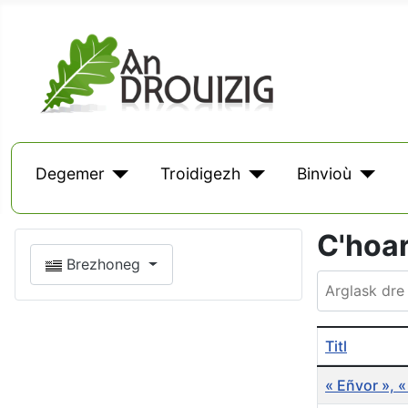
Degemer
Troidigezh
Binvioù
C'hoa
Brezhoneg
Arglask dre d
Titl
« Eñvor », «