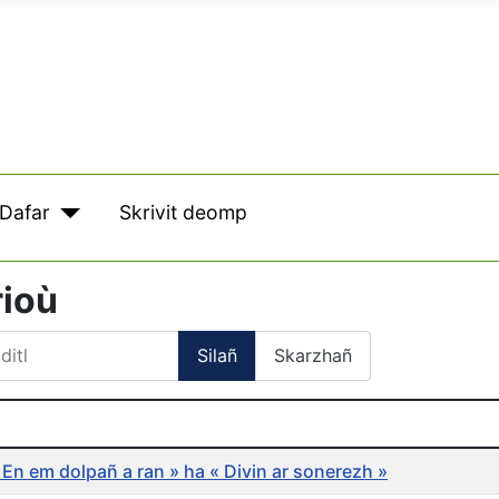
Dafar
Skrivit deomp
rioù
itl
Silañ
Skarzhañ
 En em dolpañ a ran » ha « Divin ar sonerezh »