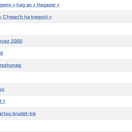
egenn » hag an « Hegaser »
 « C'hwec'h ha tregont »
envez 2000
ll
brezhoneg
on
1.1
artoù brudet-tre