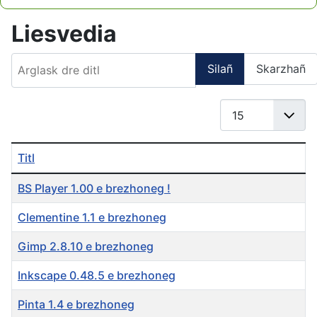
Type 2 or more characters for results.
Liesvedia
Arglask dre ditl
Silañ
Skarzhañ
Gwereañ #
Titl
BS Player 1.00 e brezhoneg !
Clementine 1.1 e brezhoneg
Gimp 2.8.10 e brezhoneg
Inkscape 0.48.5 e brezhoneg
Pinta 1.4 e brezhoneg