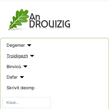
Degemer
Troidigezh
Binvioù
Dafar
Skrivit deomp
Klask