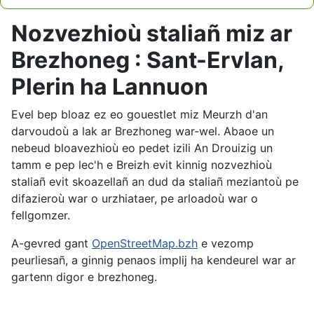
Type 2 or more characters for results.
Nozvezhioù staliañ miz ar
Brezhoneg : Sant-Ervlan,
Plerin ha Lannuon
Evel bep bloaz ez eo gouestlet miz Meurzh d'an
darvoudoù a lak ar Brezhoneg war-wel. Abaoe un
nebeud bloavezhioù eo pedet izili An Drouizig un
tamm e pep lec'h e Breizh evit kinnig nozvezhioù
staliañ evit skoazellañ an dud da staliañ meziantoù pe
difazieroù war o urzhiataer, pe arloadoù war o
fellgomzer.
A-gevred gant
OpenStreetMap.bzh
e vezomp
peurliesañ, a ginnig penaos implij ha kendeurel war ar
gartenn digor e brezhoneg.