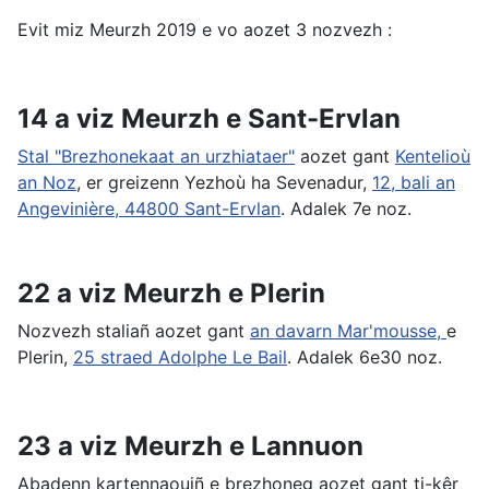
Evit miz Meurzh 2019 e vo aozet 3 nozvezh :
14 a viz Meurzh e Sant-Ervlan
Stal "Brezhonekaat an urzhiataer"
aozet gant
Kentelioù
an Noz
, er greizenn Yezhoù ha Sevenadur,
12, bali an
Angevinière, 44800 Sant-Ervlan
. Adalek 7e noz.
22 a viz Meurzh e Plerin
Nozvezh staliañ aozet gant
an davarn Mar'mousse,
e
Plerin,
25 straed Adolphe Le Bail
. Adalek 6e30 noz.
23 a viz Meurzh e Lannuon
Abadenn kartennaouiñ e brezhoneg aozet gant ti-kêr