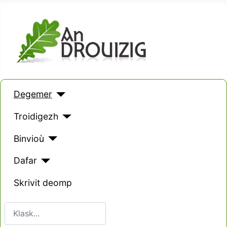
Degemer
Troidigezh
Binvioù
Dafar
Skrivit deomp
Klask