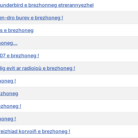
hunderbird e brezhonneg etrerannyezhel
n-dro burev e brezhoneg !
es e brezhoneg
oneg...
07 e brezhoneg !
ig evit ar radioioù e brezhoneg !
honeg !
ezhoneg
ezhoneg !
honeg !
reizhiad korvoiñ e brezhoneg !