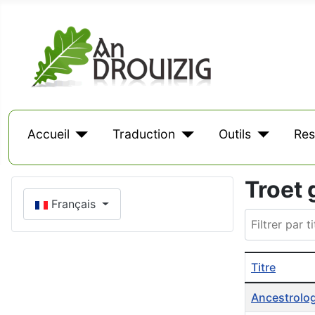
Accueil
Traduction
Outils
Res
Troet 
Sélectionnez votre langue
Français
Filtrer par tit
Titre
Liste des arti
Ancestrolo