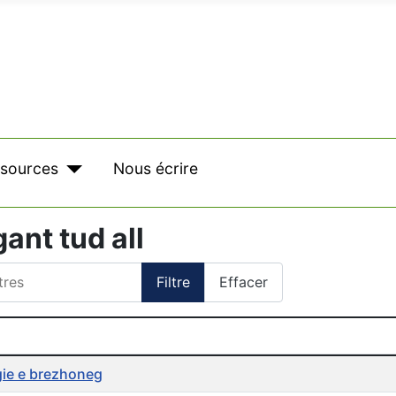
sources
Nous écrire
gant tud all
res
Filtre
Effacer
cles
gie e brezhoneg