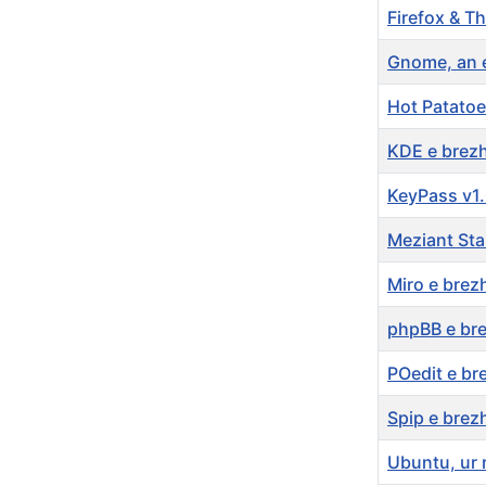
Firefox & T
Gnome, an e
Hot Patato
KDE e brezh
KeyPass v1.
Meziant Stal
Miro e brez
phpBB e br
POedit e br
Spip e brez
Ubuntu, ur 