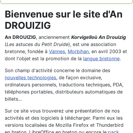
Type 2 or more characters for results.
Bienvenue sur le site d'An
DROUIZIG
An DROUIZIG
, anciennement
Korvigelloù An Drouizig
(
Les astuces du Petit Druide
), est une association
bretonne, fondée à
Vannes
,
Morbihan
, en avril 2003 et
dont l'objet est la promotion de la
langue bretonne
.
Son champ d'activité concerne le domaine des
nouvelles technologies
, de façon exclusive,
ordinateurs personnels, traductions techniques, PDA,
téléphones portables, distributeurs automatiques de
billets…
Sur ce site vous trouverez une présentation de nos
activités et des logiciels à télécharger. Parmi eux les
versions localisées de Mozilla Firefox et Thunderbird
en breton, LibreOffice en breton ou encore le
pack