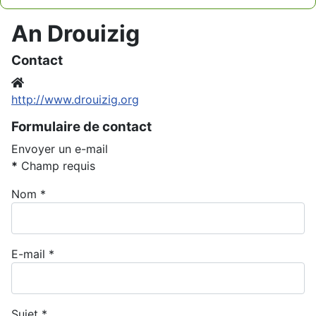
Type 2 or more characters for results.
An Drouizig
Contact
Site Web
http://www.drouizig.org
Formulaire de contact
Envoyer un e-mail
*
Champ requis
Nom
*
E-mail
*
Sujet
*