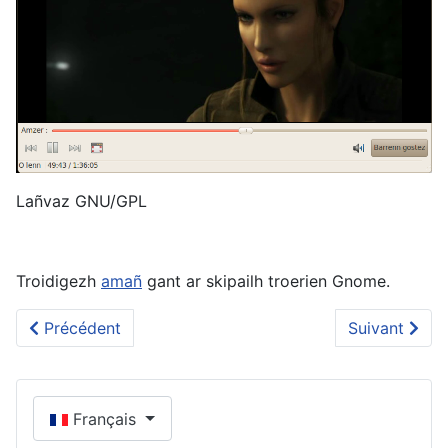
Lañvaz GNU/GPL
Troidigezh
amañ
gant ar skipailh troerien Gnome.
Article précédent : Firefox & Thunderbird e brezhonne
Article suiva
Précédent
Suivant
Sélectionnez votre langue
Français