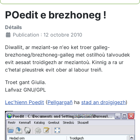
Type 2 or more characters for results.
POedit e brezhoneg !
Détails
Publication : 12 octobre 2010
Diwallit, ar meziant-se n'eo ket troer galleg-
brezhoneg/brezhoneg-galleg met ostilhoù talvoudek
evit aesaat troidigezh ar meziantoù. Kinnig a ra ur
c'hetal pleustrek evit ober al labour treiñ.
Troet gant Giulia.
Lañvaz GNU/GPL
Lec'hienn Poedit
(
Pellgargañ
ha
stad an droigigezh
)