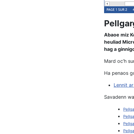
Pellga
Abaoe miz K
heuliad Micr
hag a ginnigo
Mard oc’h sur
Ha penaos go
Lennit a
Savadenn war
Pellg
Pellg
Pellg
Pellg