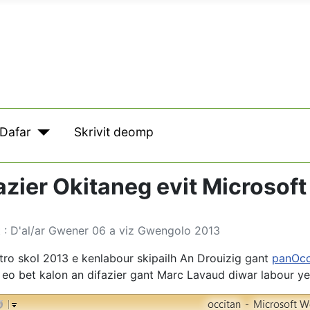
Dafar
Skrivit deomp
azier Okitaneg evit Microsoft
: D'al/ar Gwener 06 a viz Gwengolo 2013
tro skol 2013 e kenlabour skipailh An Drouizig gant
panOcc
t eo bet kalon an difazier gant Marc Lavaud diwar labour y