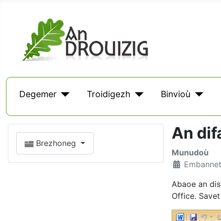
Degemer
Troidigezh
Binvioù
An dif
Brezhoneg
Munudoù
Embannet 
Abaoe an dis
Office. Save