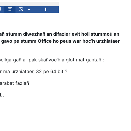
añ stumm diwezhañ an difazier evit holl stummoù an
a gavo pe stumm Office ho peus war hoc’h urzhiataer
pellgargañ ar pak skañvoc’h a glot mat gantañ :
 ma urzhiataer, 32 pe 64 bit ?
rabat faziañ !
1)
.