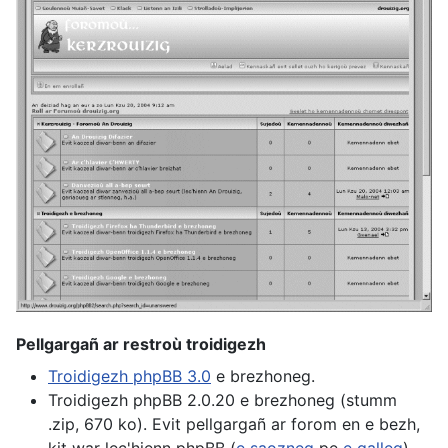
Pellgargañ ar restroù troidigezh
Troidigezh phpBB 3.0
e brezhoneg.
Troidigezh phpBB 2.0.20 e brezhoneg
(stumm
.zip, 670 ko). Evit pellgargañ ar forom en e bezh,