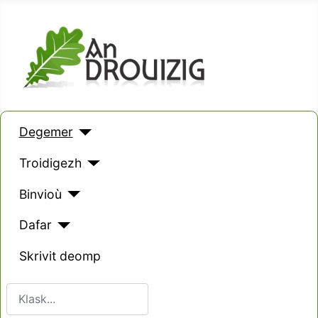
Degemer
Troidigezh
Binvioù
Dafar
Skrivit deomp
Klask