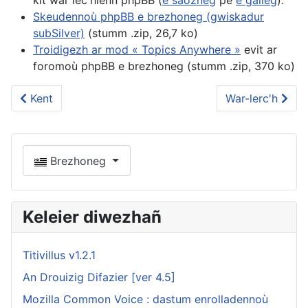
kit war lec'hienn phpBB (
e saozneg
pe
e galleg
).
Skeudennoù phpBB e brezhoneg (gwiskadur
subSilver)
(stumm .zip, 26,7 ko)
Troidigezh ar mod « Topics Anywhere »
evit ar
foromoù phpBB e brezhoneg (stumm .zip, 370 ko)
Kent
War-lerc'h
Brezhoneg
Keleier diwezhañ
Titivillus v1.2.1
An Drouizig Difazier [ver 4.5]
Mozilla Common Voice : dastum enrolladennoù