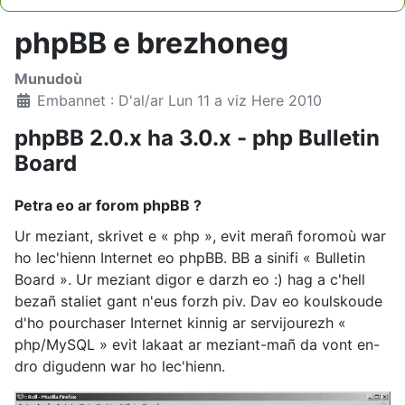
Type 2 or more characters for results.
phpBB e brezhoneg
Munudoù
Embannet : D'al/ar Lun 11 a viz Here 2010
phpBB 2.0.x ha 3.0.x - php Bulletin
Board
Petra eo ar forom phpBB ?
Ur meziant, skrivet e « php », evit merañ foromoù war
ho lec'hienn Internet eo phpBB. BB a sinifi « Bulletin
Board ». Ur meziant digor e darzh eo :) hag a c'hell
bezañ staliet gant n'eus forzh piv. Dav eo koulskoude
d'ho pourchaser Internet kinnig ar servijourezh «
php/MySQL » evit lakaat ar meziant-mañ da vont en-
dro digudenn war ho lec'hienn.