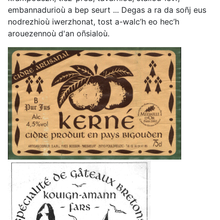
embannadurioù a bep seurt ... Degas a ra da soñj eus
nodrezhioù iwerzhonat, tost a-walc’h eo hec’h
arouezennoù d'an oñsialoù.