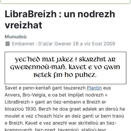
Type 2 or more characters for results.
LibraBreizh : un nodrezh
vreizhat
Munudoù
Embannet : D'al/ar Gwener 28 a viz Eost 2009
Savet e penn-kentañ gant teuzerezh
Plantin
eus
Anvers, Bro-Velgia, e oa bet implijet nodrezh «
LibraBreizh » gant an tiez-embann e Breizh er
bloazioù 1930. Berzh he doa graet adalek an deroù ha
moulet e vez c’hoazh hiziv an deiz ganti ur bern traoù
e Breizh. Kavet e vez anezhi war skritelloù an tiez-
krampouezh, tiez-pred, tavarnioù, stalioù-levr,