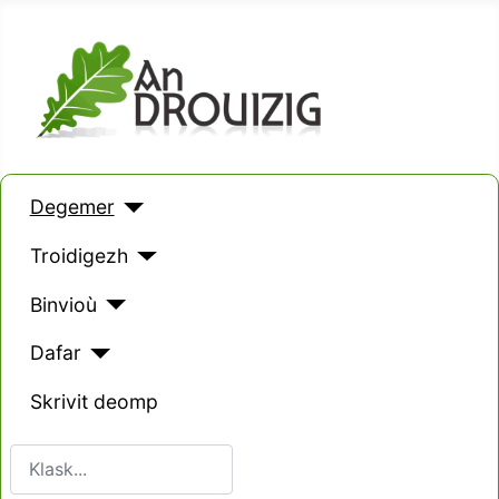
Degemer
Troidigezh
Binvioù
Dafar
Skrivit deomp
Klask