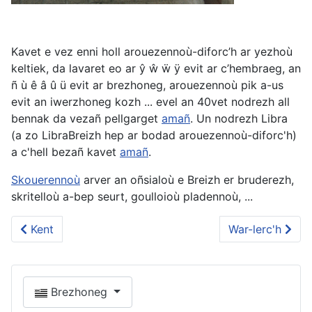
Kavet e vez enni holl arouezennoù-diforc’h ar yezhoù
keltiek, da lavaret eo ar ŷ ŵ ẅ ÿ evit ar c’hembraeg, an
ñ ù ê â û ü evit ar brezhoneg, arouezennoù pik a-us
evit an iwerzhoneg kozh ... evel an 40vet nodrezh all
bennak da vezañ pellgarget
amañ
. Un nodrezh Libra
(a zo LibraBreizh hep ar bodad arouezennoù-diforc'h)
a c'hell bezañ kavet
amañ
.
Skouerennoù
arver an oñsialoù e Breizh er bruderezh,
skritelloù a-bep seurt, goulloioù pladennoù, ...
Kent
War-lerc'h
Brezhoneg