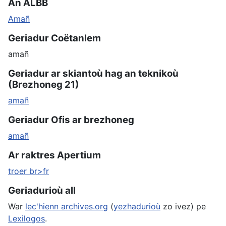
An ALBB
Amañ
Geriadur Coëtanlem
amañ
Geriadur ar skiantoù hag an teknikoù
(Brezhoneg 21)
amañ
Geriadur Ofis ar brezhoneg
amañ
Ar raktres Apertium
troer br>fr
Geriadurioù all
War
lec'hienn archives.org
(
yezhadurioù
zo ivez) pe
Lexilogos
.