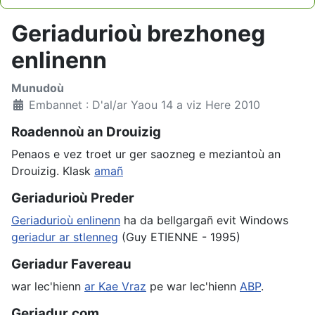
Type 2 or more characters for results.
Geriadurioù brezhoneg
enlinenn
Munudoù
Embannet : D'al/ar Yaou 14 a viz Here 2010
Roadennoù an Drouizig
Penaos e vez troet ur ger saozneg e meziantoù an
Drouizig. Klask
amañ
Geriadurioù Preder
Geriadurioù enlinenn
ha da bellgargañ evit Windows
geriadur ar stlenneg
(Guy ETIENNE - 1995)
Geriadur Favereau
war lec'hienn
ar Kae Vraz
pe war lec'hienn
ABP
.
Geriadur.com