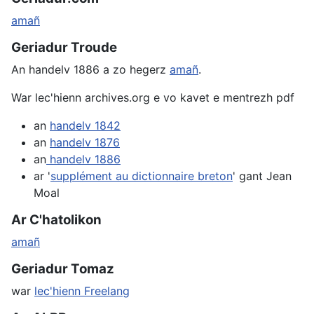
amañ
Geriadur Troude
An handelv 1886 a zo hegerz
amañ
.
War lec'hienn archives.org e vo kavet e mentrezh pdf
an
handelv 1842
an
handelv 1876
an
handelv 1886
ar '
supplément au dictionnaire breton
' gant Jean
Moal
Ar C'hatolikon
amañ
Geriadur Tomaz
war
lec'hienn Freelang