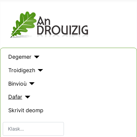
Degemer
Troidigezh
Binvioù
Dafar
Skrivit deomp
Klask