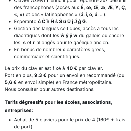
Clavier AZERTY enrichi pour répondre aux besoins
des francophones (accès aux
É
,
œ
,
Œ
,
æ
,
Æ
,
Ÿ
,
Ç
,
«
,
»
) et des « latinophones » (
á, í, ó, ú
, ...).
Espéranto
ĉ Ĉ ĥ Ĥ ŝ Ŝ ŭ Ŭ ĵ Ĵ ĝ Ĝ
.
Gestion des langues celtiques, accès à tous les
diacritiques dont les
ŵ ŷ ÿ ẅ
du gallois ou encore
les
s
et
r
allongés pour le gaélique ancien.
En bonus de nombreux caractères grecs,
commerciaux et scientifiques.
Le prix du clavier est fixé à
40 €
par clavier.
Port en plus,
9,3 €
pour un envoi en recommandé (ou
5,6 €
en envoi simple) en France métropolitaine.
Nous consulter pour autres destinations.
Tarifs dégressifs pour les écoles, associations,
entreprises:
Achat de 5 claviers pour le prix de 4 (160€ + frais
de port)