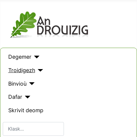
Degemer
Troidigezh
Binvioù
Dafar
Skrivit deomp
Klask