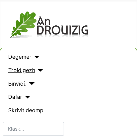
Degemer
Troidigezh
Binvioù
Dafar
Skrivit deomp
Klask