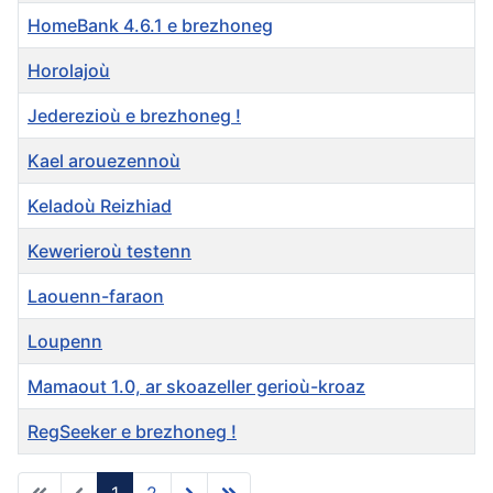
HomeBank 4.6.1 e brezhoneg
Horolajoù
Jederezioù e brezhoneg !
Kael arouezennoù
Keladoù Reizhiad
Kewerieroù testenn
Laouenn-faraon
Loupenn
Mamaout 1.0, ar skoazeller gerioù-kroaz
RegSeeker e brezhoneg !