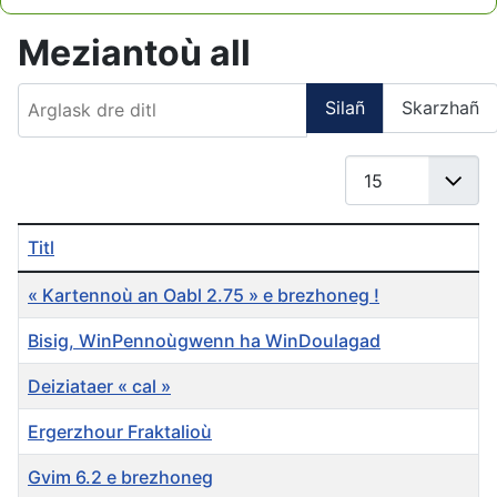
Type 2 or more characters for results.
Meziantoù all
Arglask dre ditl
Silañ
Skarzhañ
Gwereañ #
Titl
« Kartennoù an Oabl 2.75 » e brezhoneg !
Bisig, WinPennoùgwenn ha WinDoulagad
Deiziataer « cal »
Ergerzhour Fraktalioù
Gvim 6.2 e brezhoneg