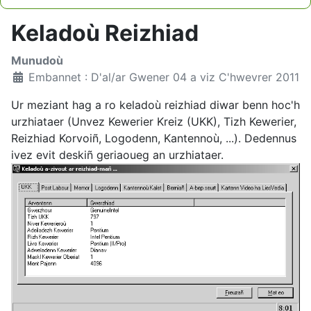
Type 2 or more characters for results.
Keladoù Reizhiad
Munudoù
Embannet : D'al/ar Gwener 04 a viz C'hwevrer 2011
Ur meziant hag a ro keladoù reizhiad diwar benn hoc'h
urzhiataer (Unvez Kewerier Kreiz (UKK), Tizh Kewerier,
Reizhiad Korvoiñ, Logodenn, Kantennoù, ...). Dedennus
ivez evit deskiñ geriaoueg an urzhiataer.