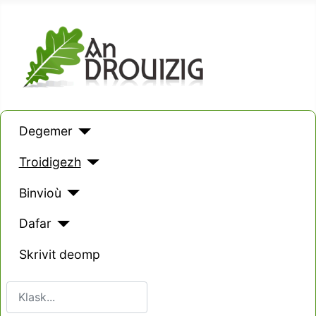
Degemer
Troidigezh
Binvioù
Dafar
Skrivit deomp
Klask