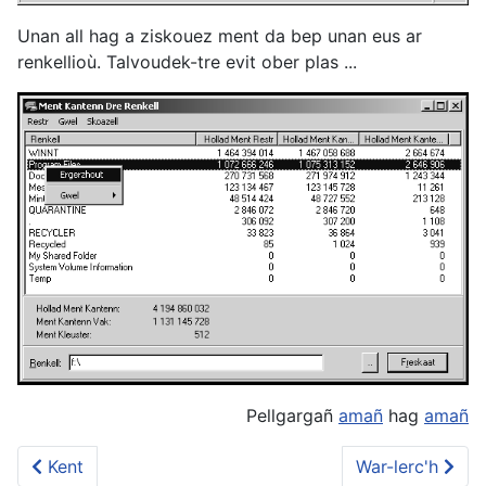
Unan all hag a ziskouez ment da bep unan eus ar
renkellioù. Talvoudek-tre evit ober plas ...
Pellgargañ
amañ
hag
amañ
Kent
War-lerc'h